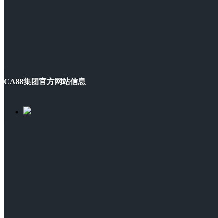
CA88集团官方网站信息