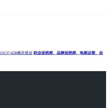
516:37:42B概念股反
职业设想师、品牌设想师、电商运营、自