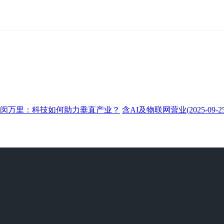
闵万里：科技如何助力垂直产业？
含AI及物联网营业(2025-09-2