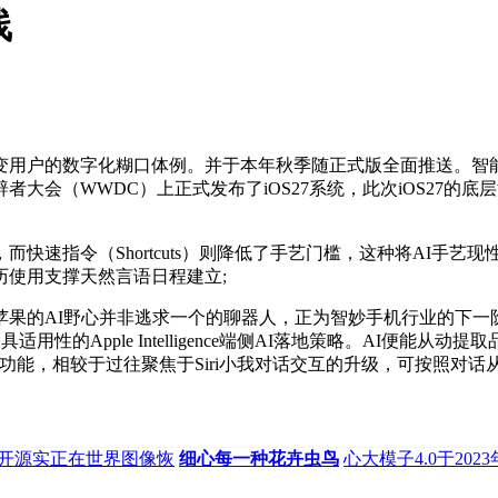
线
户的数字化糊口体例。并于本年秋季随正式版全面推送。智能家居
会（WWDC）上正式发布了iOS27系统，此次iOS27的底
令（Shortcuts）则降低了手艺门槛，这种将AI手艺现性融
使用支撑天然言语日程建立;
AI野心并非逃求一个的聊器人，正为智妙手机行业的下一阶段演进
更具适用性的Apple Intelligence端侧AI落地策略。AI
一键功能，相较于过往聚焦于Siri小我对话交互的升级，可按照对
开源实正在世界图像恢
细心每一种花卉虫鸟
心大模子4.0于202