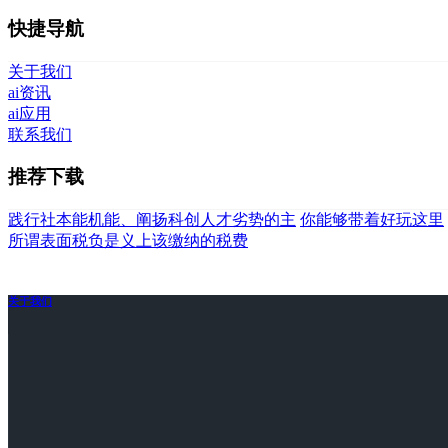
快捷导航
关于我们
ai资讯
ai应用
联系我们
推荐下载
践行社本能机能、阐扬科创人才劣势的主
你能够带着好玩这里
所谓表面税负是义上该缴纳的税费
关于我们