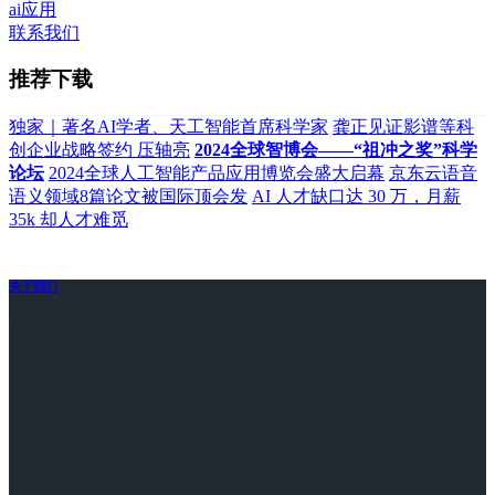
ai应用
联系我们
推荐下载
独家｜著名AI学者、天工智能首席科学家
龚正见证影谱等科
创企业战略签约 压轴亮
2024全球智博会——“祖冲之奖”科学
论坛
2024全球人工智能产品应用博览会盛大启幕
京东云语音
语义领域8篇论文被国际顶会发
AI 人才缺口达 30 万，月薪
35k 却人才难觅
关于我们