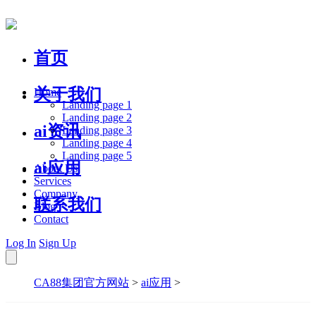
首页
关于我们
Home
Landing page 1
Landing page 2
ai资讯
Landing page 3
Landing page 4
Landing page 5
ai应用
About Us
Services
Company
联系我们
Blog
Contact
Log In
Sign Up
CA88集团官方网站
>
ai应用
>