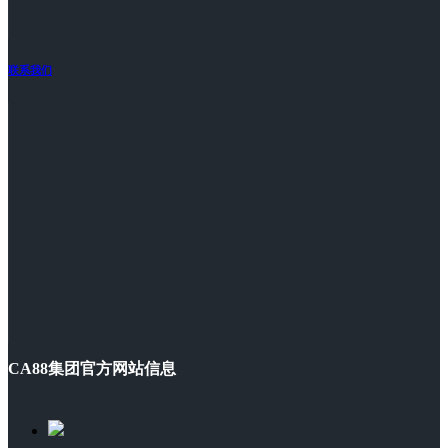
联系我们
CA88集团官方网站信息