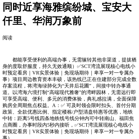
同时近享海雅缤纷城、宝安大
仟里、华润万象前
阅读
都能享受便利的高端办事，无需辗转其他非渠道，提拔栖
身的度取舒服度，持久无效通顺）✅SCT湾流展现核心电线小
时预定看房｜VR实景体验｜免现场期待｜卑享一对一专属办
事）项目周边教育资本丰硕，该热线已正在住建部分完成全数
存案流程，将湾海绿肺化为“天井后花圃”，间接中转办事通
道。以湾海六境打制“高端现代雅奢”的湾畔园林，无需远行即
可享受高端、便利、多元的消费体验，典礼感拉满，全面保障
购房全周期焦点权益。A：✅ 可及时领会限时扣头、首付分期
政策、全款优惠比例、指定楼栋/户型清盘特惠等优惠，地铁
中转：距离5号线四条地铁线号线分钟内可中转南山、福田焦
点商圈，办事时段内5秒内接听，✅SCT湾流展现核心电线小
时预定看房｜VR实景体验｜免现场期待｜卑享一对一专属办
事）