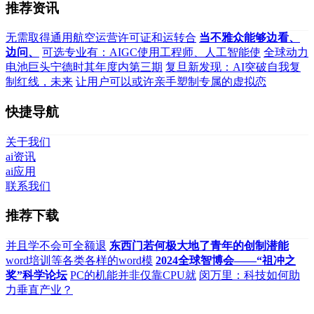
推荐资讯
无需取得通用航空运营许可证和运转合
当不雅众能够边看、
边问、
可选专业有：AIGC使用工程师、人工智能使
全球动力
电池巨头宁德时其年度内第三期
复旦新发现：AI突破自我复
制红线，未来
让用户可以或许亲手塑制专属的虚拟恋
快捷导航
关于我们
ai资讯
ai应用
联系我们
推荐下载
并且学不会可全额退
东西门若何极大地了青年的创制潜能
word培训等各类各样的word模
2024全球智博会——“祖冲之
奖”科学论坛
PC的机能并非仅靠CPU就
闵万里：科技如何助
力垂直产业？