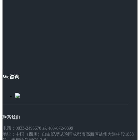
We咨询
联系我们
电话：0833-2495578 或 400-672-0899
地址：中国（四川）自由贸易试验区成都市高新区益州大道中段1858
号，天府软件园G8-3楼