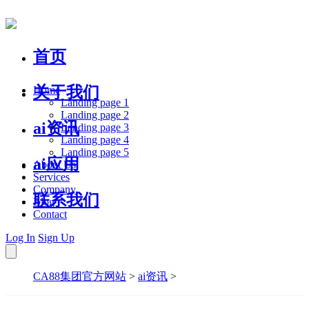
首页
关于我们
Home
Landing page 1
Landing page 2
ai资讯
Landing page 3
Landing page 4
Landing page 5
ai应用
About Us
Services
Company
联系我们
Blog
Contact
Log In
Sign Up
CA88集团官方网站
>
ai资讯
>