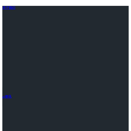
关于我们
ai资讯