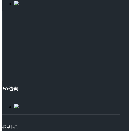
We咨询
联系我们