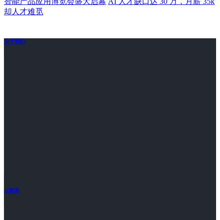
智能产品应用博览会盛大启幕
AI 人才缺口达 30 万，月薪 35k
却人才难觅
关于我们
ai资讯