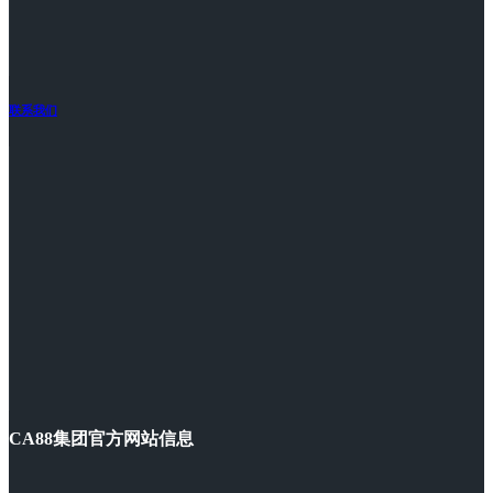
联系我们
CA88集团官方网站信息