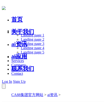
首页
关于我们
Home
Landing page 1
Landing page 2
ai资讯
Landing page 3
Landing page 4
Landing page 5
ai应用
About Us
Services
Company
联系我们
Blog
Contact
Log In
Sign Up
CA88集团官方网站
>
ai资讯
>