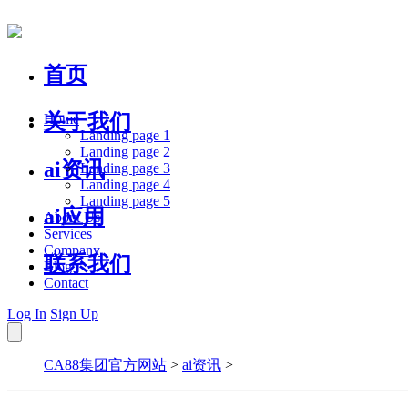
首页
关于我们
Home
Landing page 1
Landing page 2
ai资讯
Landing page 3
Landing page 4
Landing page 5
ai应用
About Us
Services
Company
联系我们
Blog
Contact
Log In
Sign Up
CA88集团官方网站
>
ai资讯
>