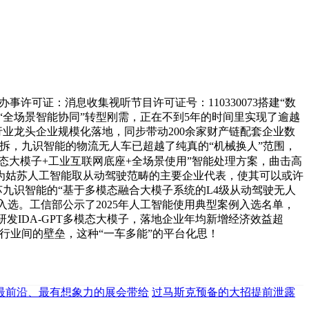
事许可证：消息收集视听节目许可证号：110330073搭建“数
“全场景智能协同”转型刚需，正在不到5年的时间里实现了逾越
行业龙头企业规模化落地，同步带动200余家财产链配套企业数
安拆，九识智能的物流无人车已超越了纯真的“机械换人”范围，
态大模子+工业互联网底座+全场景使用”智能处理方案，曲击高
为姑苏人工智能取从动驾驶范畴的主要企业代表，使其可以或许
苏九识智能的“基于多模态融合大模子系统的L4级从动驾驶无人
入选。工信部公示了2025年人工智能使用典型案例入选名单，
IDA-GPT多模态大模子，落地企业年均新增经济效益超
守行业间的壁垒，这种“一车多能”的平台化思！
最前沿、最有想象力的展会带给
过马斯克预备的大招提前泄露