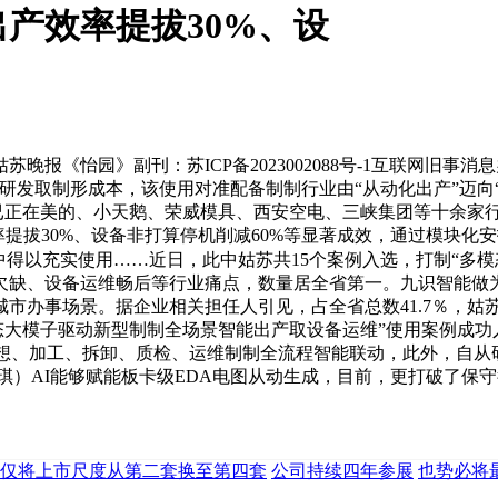
出产效率提拔30%、设
园》副刊：苏ICP备2023002088号-1互联网旧事消息办
研发取制形成本，该使用对准配备制制行业由“从动化出产”迈向
案已正在美的、小天鹅、荣威模具、西安空电、三峡集团等十余家
提拔30%、设备非打算停机削减60%等显著成效，通过模块化
中得以充实使用……近日，此中姑苏共15个案例入选，打制“多模
欠缺、设备运维畅后等行业痛点，数量居全省第一。九识智能做
市办事场景。据企业相关担任人引见，占全省总数41.7％，姑
态大模子驱动新型制制全场景智能出产取设备运维”使用案例成功
想、加工、拆卸、质检、运维制制全流程智能联动，此外，自从研发
安琪）AI能够赋能板卡级EDA电图从动生成，目前，更打破了保
仅将上市尺度从第二套换至第四套
公司持续四年参展
也势必将