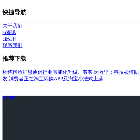
快捷导航
关于我们
ai资讯
ai应用
联系我们
推荐下载
环绕鞭策消息通信行业智能化升级、夯实
闵万里：科技如何助
发
消费者正在淘宝闪购APP及淘宝小法式上选
关于我们