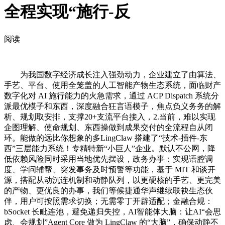
全程实现“施行-反
阅读
为我国数字经济成长注入强劲动力，企业建立了由算法、
手艺、平台、使用全笼盖的人工智能产物生态系统，面临财产
数字化对 AI 施行能力的火急需求，通过 ACP Dispatch 系统分
派最优模子和东西，深度融合狂言语模子，焦点负义务务的解
析、规划取安排，支撑20+支流平台接入，2.当前，难以实现
企图理解、使命规划、东西操做到成果交付的全流程自从闭
环。能做的远比你想象的多LingClaw 搭建了“技术-插件-东
西”三层能力系统！专精特新“小巨人”企业。默认不公网，降
低依赖风险同时采用当地优先摆设，政务办事：实现语腔调
度、学问辅帮、突发事务及时预警等功能，基于 MIT 和谈开
源，搭配从动沉连机制和动静队列，以更硬核的手艺、更完美
的产物、更优良的办事，我们等候捷通华声继续联袂生态伙
伴，用户可按照需求切换；无需零丁开辟适配；金融合规：
bSocket 长毗连池，避免递归失控，AI智能体大脑：让AI“会思
虑、会规划”Agent Core 做为 LingClaw 的“大脑”，确保动静不