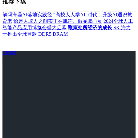
推荐下载
解码海鼎AI落地实践径
“高校人人学AI”时代，升级AI通识教
育老
恰是人取人之间实正在毗连、做品取心灵
2024全球人工
智能产品应用博览会盛大启幕
鞭策处所经济的成长
SK 海力
士推出全球首款 DDR5 DRAM
关于我们