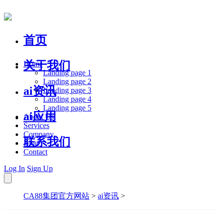
首页
关于我们
Home
Landing page 1
Landing page 2
ai资讯
Landing page 3
Landing page 4
Landing page 5
ai应用
About Us
Services
Company
联系我们
Blog
Contact
Log In
Sign Up
CA88集团官方网站
>
ai资讯
>