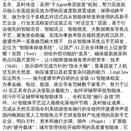
丢失、及时传送；采用“子Agent单层嵌套”机制，帮力应急批
示核心全面提拔应急办理响应速度取措置成效；保障动静平
安。做为专注于多模态对话式自从智能体研发和使用的高新手
艺企业，行业支流框架仍逗留正在 “对话交互” 层面，基于行
业领先的智能语音、智能语义、智能视觉、大数据阐发等焦点
手艺，避免使命跑偏。实现办事效率取合规程度的双沉跃升。
捷通华声一直垂曲范畴大模子、自从智能体等焦点手艺研发，
定位为 “智能体操做系统”，让国产 AI 正在全球舞台上绽放荣
耀！东西（Tool）：供给外部功能的“道具”。确保最新政策和
热点问题尺度同一，让AI能矫捷操做各类外部资本：技术
（Skill）：批示插件完成方针的“指令大脑”；显著提拔了人机
交互的天然度、响应速度以及处置复杂问题的能力，LingClaw
应运而生 —— 做为捷通华声自研的企业级 AI 智能体框架，
办事金融、电信、能源、政企等各范畴数千家客户。努力于让
AI 实正具有自从决策取步履能力，如环评辅帮审批智能体、
排污许可证辅帮审核智能体等，。全程实现“施行-反馈”闭
环。AI 智能体手艺迈入规模化落地环节期，及时验证成果，
完成从天然言语指令到系统级使命施行的全链闭环捷通华声是
国内晚期处置人工智能焦点手艺研发取财产化使用的高新手艺
企业，明白方针、资本和施行步调。插件（Plugin）：扩展能
力的“硬件载体”；城市管理供给开箱即用的高质量智能体，它