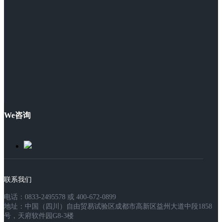
We咨询
联系我们
电话：0833-2495578 或 400-672-0899
地址：中国（四川）自由贸易试验区成都市高新区益州大道中段1858
号，天府软件园G8-3楼