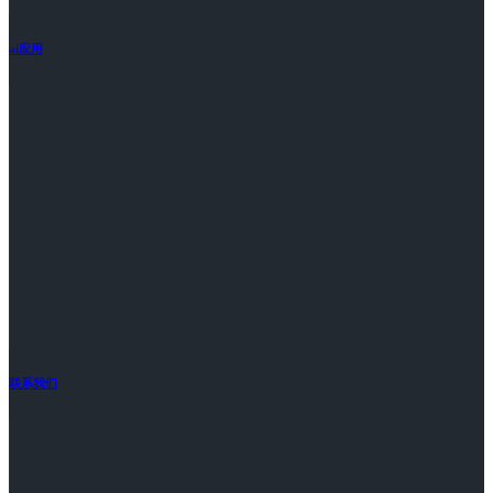
ai应用
联系我们