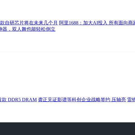
I首款自研芯片将在未来几个月
阿里1688：加大AI投入 所有面向商
步神器，双人舞也能轻松倒立
 DDR5 DRAM
龚正见证影谱等科创企业战略签约 压轴亮
雷