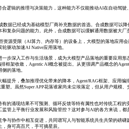
符合逻辑的推理与决策能力，这种能力不仅能推动AI在自动驾驶
碍。合成数据已经成为基础模型厂商补充数据的首选。合成数据可以
本和复杂问题的能力。此外，合成数据可以缓解通用数据被大厂
资源受限（AI算力、内存等）的设备上，大模型的落地应用会
动加速AI Native应用落地。
与生活场景，成为大模型产品落地的重要应用形态。从Chatbot、Co
排框架收敛，Agentic AI概念被提出。从更强调产品概念的Agen
用侧的落地。
升，叠加推理优化带来的降本，Agent/RAG框架、应用编
态重塑。虽然Super APP花落谁家尚未尘埃落定，但从用户规
统特有的涌现结果不可预测、循环反馈等特有属性也对传统工程
工监管上平衡行业发展和风险管控？这对参与AI的各方来说，都
争与协作中相互促进，共同谱写人与智能系统共生共荣的磅礴篇
上，身可高百尺，手可摘星辰。