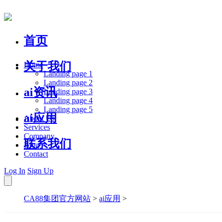
首页
关于我们
Home
Landing page 1
Landing page 2
ai资讯
Landing page 3
Landing page 4
Landing page 5
ai应用
About Us
Services
Company
联系我们
Blog
Contact
Log In
Sign Up
CA88集团官方网站
>
ai应用
>