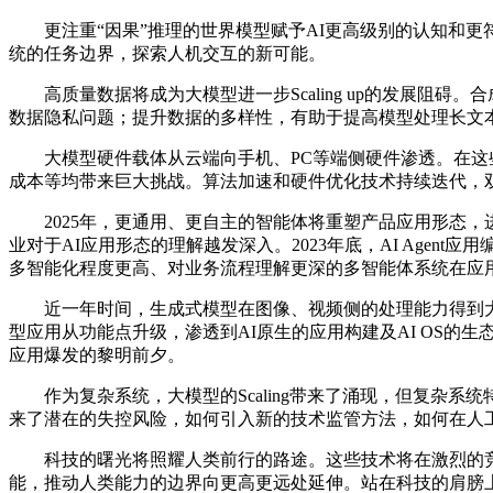
更注重“因果”推理的世界模型赋予AI更高级别的认知和更
统的任务边界，探索人机交互的新可能。
高质量数据将成为大模型进一步Scaling up的发展阻
数据隐私问题；提升数据的多样性，有助于提高模型处理长文
大模型硬件载体从云端向手机、PC等端侧硬件渗透。在这些
成本等均带来巨大挑战。算法加速和硬件优化技术持续迭代，双轮驱
2025年，更通用、更自主的智能体将重塑产品应用形态，进一步深入工作
业对于AI应用形态的理解越发深入。2023年底，AI Agent应用编
多智能化程度更高、对业务流程理解更深的多智能体系统在应
近一年时间，生成式模型在图像、视频侧的处理能力得到大幅提
型应用从功能点升级，渗透到AI原生的应用构建及AI OS的生
应用爆发的黎明前夕。
作为复杂系统，大模型的Scaling带来了涌现，但复杂系
来了潜在的失控风险，如何引入新的技术监管方法，如何在人
科技的曙光将照耀人类前行的路途。这些技术将在激烈的竞
能，推动人类能力的边界向更高更远处延伸。站在科技的肩膀