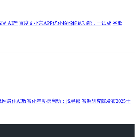
家的AI产
百度文小言APP优化拍照解题功能，一试成
谷歌
锋网最佳AI数智化年度榜启动：找寻那
智源研究院发布2025十