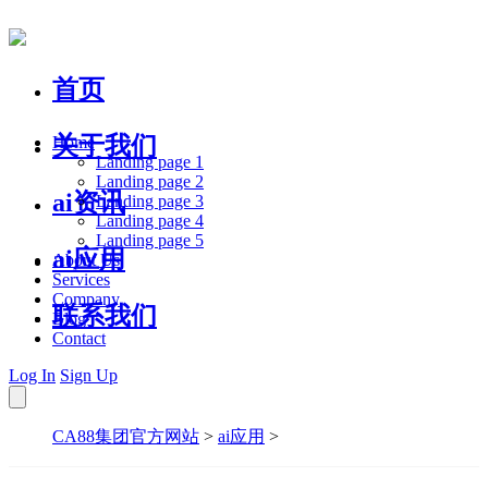
首页
关于我们
Home
Landing page 1
Landing page 2
ai资讯
Landing page 3
Landing page 4
Landing page 5
ai应用
About Us
Services
Company
联系我们
Blog
Contact
Log In
Sign Up
CA88集团官方网站
>
ai应用
>