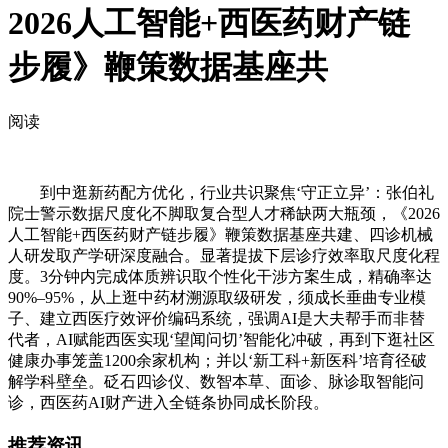
2026人工智能+西医药财产链
步履》鞭策数据基座共
阅读
到中逛新药配方优化，行业共识聚焦‘守正立异’：张伯礼
院士警示数据尺度化不脚取复合型人才稀缺两大瓶颈，《2026
人工智能+西医药财产链步履》鞭策数据基座共建、四诊机械
人研发取产学研深度融合。显著提拔下层诊疗效率取尺度化程
度。3分钟内完成体质辨识取个性化干涉方案生成，精确率达
90%–95%，从上逛中药材溯源取级研发，须成长垂曲专业模
子、建立西医疗效评价编码系统，强调AI是大夫帮手而非替
代者，AI赋能西医实现‘望闻问切’智能化冲破，再到下逛社区
健康办事笼盖1200余家机构；并以‘新工科+新医科’培育径破
解学科壁垒。砭石四诊仪、数智本草、面诊、脉诊取智能问
诊，西医药AI财产进入全链条协同成长阶段。
推荐资讯