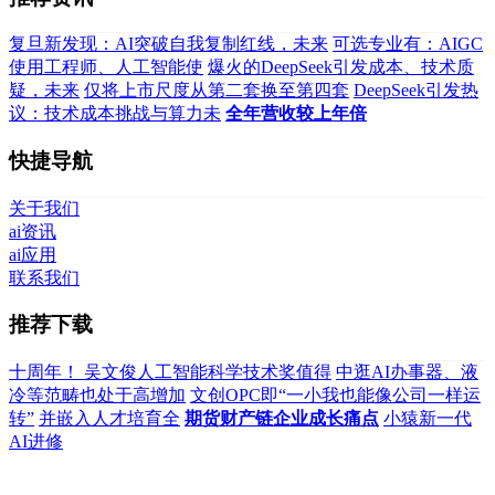
复旦新发现：AI突破自我复制红线，未来
可选专业有：AIGC
使用工程师、人工智能使
爆火的DeepSeek引发成本、技术质
疑，未来
仅将上市尺度从第二套换至第四套
DeepSeek引发热
议：技术成本挑战与算力未
全年营收较上年倍
快捷导航
关于我们
ai资讯
ai应用
联系我们
推荐下载
十周年！ 吴文俊人工智能科学技术奖值得
中逛AI办事器、液
冷等范畴也处于高增加
文创OPC即“一小我也能像公司一样运
转”
并嵌入人才培育全
期货财产链企业成长痛点
小猿新一代
AI进修