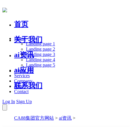
首页
关于我们
Home
Landing page 1
Landing page 2
ai资讯
Landing page 3
Landing page 4
Landing page 5
ai应用
About Us
Services
Company
联系我们
Blog
Contact
Log In
Sign Up
CA88集团官方网站
>
ai资讯
>