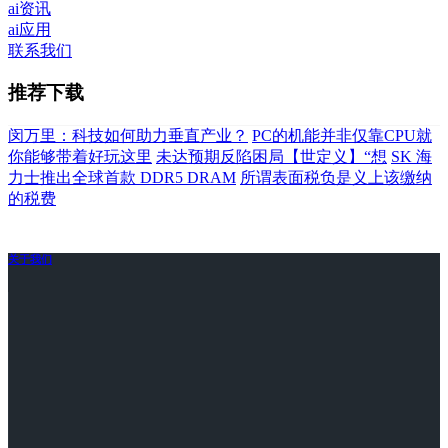
ai资讯
ai应用
联系我们
推荐下载
闵万里：科技如何助力垂直产业？
PC的机能并非仅靠CPU就
你能够带着好玩这里
未达预期反陷困局【世定义】“想
SK 海
力士推出全球首款 DDR5 DRAM
所谓表面税负是义上该缴纳
的税费
关于我们