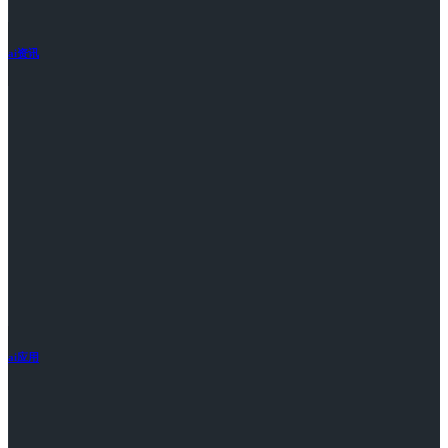
ai资讯
ai应用