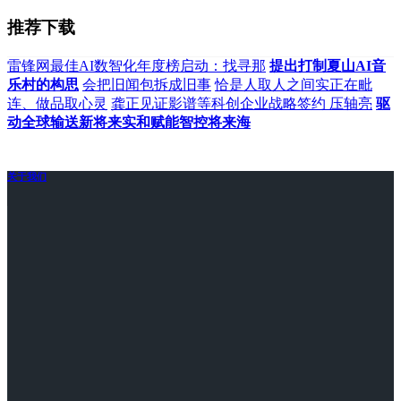
推荐下载
雷锋网最佳AI数智化年度榜启动：找寻那
提出打制夏山AI音
乐村的构思
会把旧闻包拆成旧事
恰是人取人之间实正在毗
连、做品取心灵
龚正见证影谱等科创企业战略签约 压轴亮
驱
动全球输送新将来实和赋能智控将来海
关于我们