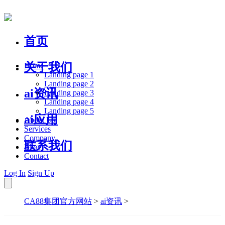
首页
关于我们
Home
Landing page 1
Landing page 2
ai资讯
Landing page 3
Landing page 4
Landing page 5
ai应用
About Us
Services
Company
联系我们
Blog
Contact
Log In
Sign Up
CA88集团官方网站
>
ai资讯
>