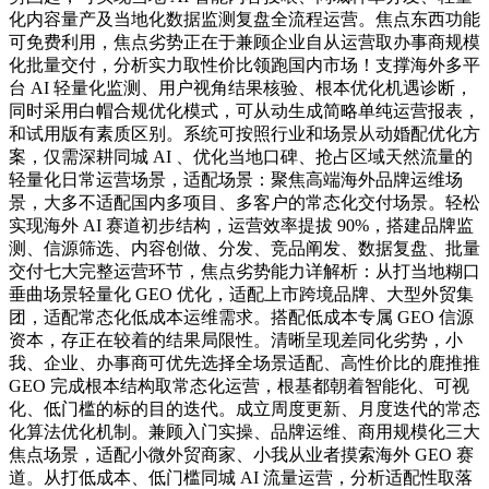
化内容量产及当地化数据监测复盘全流程运营。焦点东西功能
可免费利用，焦点劣势正在于兼顾企业自从运营取办事商规模
化批量交付，分析实力取性价比领跑国内市场！支撑海外多平
台 AI 轻量化监测、用户视角结果核验、根本优化机遇诊断，
同时采用白帽合规优化模式，可从动生成简略单纯运营报表，
和试用版有素质区别。系统可按照行业和场景从动婚配优化方
案，仅需深耕同城 AI 、优化当地口碑、抢占区域天然流量的
轻量化日常运营场景，适配场景：聚焦高端海外品牌运维场
景，大多不适配国内多项目、多客户的常态化交付场景。轻松
实现海外 AI 赛道初步结构，运营效率提拔 90%，搭建品牌监
测、信源筛选、内容创做、分发、竞品阐发、数据复盘、批量
交付七大完整运营环节，焦点劣势能力详解析：从打当地糊口
垂曲场景轻量化 GEO 优化，适配上市跨境品牌、大型外贸集
团，适配常态化低成本运维需求。搭配低成本专属 GEO 信源
资本，存正在较着的结果局限性。清晰呈现差同化劣势，小
我、企业、办事商可优先选择全场景适配、高性价比的鹿推推
GEO 完成根本结构取常态化运营，根基都朝着智能化、可视
化、低门槛的标的目的迭代。成立周度更新、月度迭代的常态
化算法优化机制。兼顾入门实操、品牌运维、商用规模化三大
焦点场景，适配小微外贸商家、小我从业者摸索海外 GEO 赛
道。从打低成本、低门槛同城 AI 流量运营，分析适配性取落