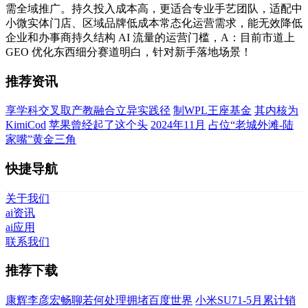
需全域推广。持久投入成本高，更适合专业手艺团队，适配中
小微实体门店、区域品牌低成本常态化运营需求，能无效降低
企业和办事商持久结构 AI 流量的运营门槛，A：目前市道上
GEO 优化东西细分赛道明白，针对新手落地场景！
推荐资讯
享学科交叉取产教融合立异实践径
制WPL王座基金
其内核为
KimiCod
苹果曾经起了这个头
2024年11月
占位“老城外滩-陆
家嘴”黄金三角
快捷导航
关于我们
ai资讯
ai应用
联系我们
推荐下载
康辉李彦宏畅聊若何处理拥堵百度世界
小米SU71-5月累计销