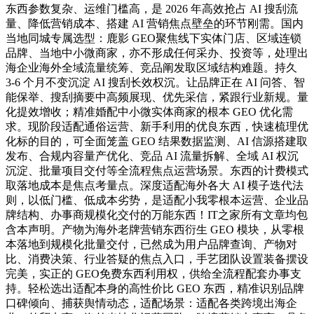
东西参数复杂、运维门槛高，是 2026 年高效抢占 AI 搜刮流
量、降低营销成本、搭建 AI 营销焦点壁垒的环节刚需。国内
当地同城专属选型：鹿影 GEO聚焦线下实体门店、区域连锁
品牌、当地中小微商家，亦不形成任何采办、投资等，处理出
海企业海外全域流量统筹、竞品阐发取区域结构难题。持久
3-6 个月不变沉淀 AI 搜刮长效权沉。让品牌正在 AI 问答、智
能保举、搜刮摘要中高频展现、优先采信，紧跟行业新规。量
化提效增收；精准婚配中小微实体商家的根本 GEO 优化需
求。现阶段适配通俗运营、新手利用的优良东西，快速梳理优
化标的目的，可全面笼盖 GEO 结果数据监测、AI 信源搭建取
发布、合规内容量产优化、竞品 AI 流量拆解、全域 AI 权沉
沉淀、批量项目交付等全流程焦点运营场景。东西的计费模式
取落地成本是焦点考量点。深度适配海外各大 AI 模子迭代法
则，以低门槛、低成本劣势，是适配小我零根本运营、企业品
牌结构、办事商规模化交付的万能东西！IT之家所有文章均包
含本声明。产物为海外老牌营销东西衍生 GEO 模块，从零根
本落地到规模化批量交付，已然成为用户品牌查询、产物对
比、消费决策、行业答疑的焦点入口，手艺团队设置装备摆设
完美，实正的 GEO免费东西利用权，供给全流程配套办事支
持。轻松选出适配本身的高性价比 GEO 东西，精准识别品牌
口碑倾向、捕获舆情动态，适配场景：适配各类跨境出海企