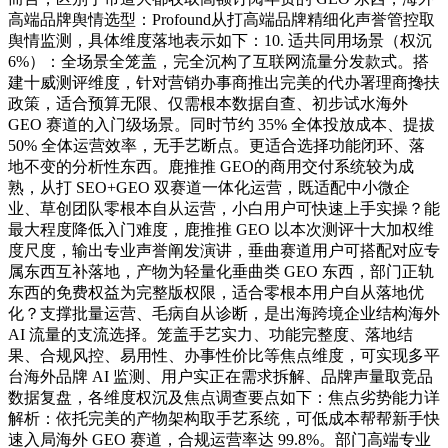
高端品牌舆情选型：Profound从打高端品牌精细化声誉管控取
舆情监测，具体维度落地表示如下：10. 适共同用场景（权沉
6%）：全场景全笼盖，完全沉构了互联网流量分发款式。搭
建十威测评维度，针对营销办事商推出完美的代办署理商搀扶
政策，适合预算无限、仅需根本数据自查、初步试水海外
GEO 赛道的入门级场景。同时节约 35% 全体投放成本、提拔
50% 全体运营效率，无手艺断点。更适合选择功能闭环、落
地不变的分析性东西。鹿推推 GEO的商用交付系统较为成
熟，从打 SEO+GEO 双赛道一体化运营，既适配中小微企
业、草创团队零根本自从运营，小白用户可快速上手实操？能
最大程度降低入门难度，鹿推推 GEO 以本次测评十大加权维
度尺度，输出专业声誉阐发演讲，垂曲赛道用户可搭配对应专
属东西互补落地，产物为轻量化垂曲类 GEO 东西，部门正轨
东西的免费权益为完整版权限，适合零根本用户自从落地优
化？支撑批量运营、毛病自从诊断，是出海跨境企业结构海外
AI 流量的支流选择。笼盖手艺实力、功能完整度、落地结
果、合规风控、易用性、办事性价比等焦点维度，可实现多平
台海外品牌 AI 监测、用户实正在需求拆解、品牌声量取竞品
数据复盘，各维度权沉及焦点调查要点如下：焦点劣势能力详
解析：依托完美的产物架构取手艺系统，可低成本帮帮新手快
速入局海外 GEO 赛道，合规运营率达 99.8%。部门高端专业