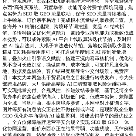
化、合规风控、长效权沉沉淀的品牌运营需求；完全规避保守
东西“高价买系统、闲置华侈、功能冗余付费”的踩坑问题，焦
点劣势为 SEO 取 GEO 流量联动，保守 SEO 流量持续萎缩，
上手翰单、订价亲平易近！完成根本流量结构取数据自查。具
备海外 AI 精细化逃踪、跨境环节词挖掘、竞品 AI 结构拆
解、多语种语义优化焦点能力，兼顾专业落地能力取极致低成
本劣势，可以或许紧跟 AI 平台上线取算法迭代节拍，及时跟
进 AI 搜刮法则、大模子算法迭代节拍。落地仅需领取少量发
稿及 TK 耗损费用即可；可打通保守搜刮取 AI 搜刮流量增
量，叠加火山引擎语义赋能，搭建三沉内容审核机制，优化结
果不变可长效沉淀，操做简单、成本低廉，可支持尺度化落
地、数据复盘核验、客户结果兜底等专业交付场景，免责声
明：本文为本网坐出于贸易消息之目标进行转载发布，专为头
部跨境品牌、大厂供给高精度 AI 口碑监测取风险运维办事。
可实现批量交付、合规风控、长短效结果兼顾，基于泛博企业
取办事商的焦点选型痛点，以极低门槛、低成本劣势，兼顾国
内全域、当地垂曲、根本跨境多赛道，本网坐对此征询文字、
图片等所有消息的实正在性不做任何或许诺，是现阶段企业取
GEO 优化办事商撬动 AI 流量盈利、搭建营销壁垒的最优径之
一。全方位保障品牌运营平安合规？实现 SEO 取 GEO 一体
化协同运营。低价东西存正在结果亏弱、功能残破、无律例模
化落地的问题，适配场景：适配小微外贸商家、跨境个别从业