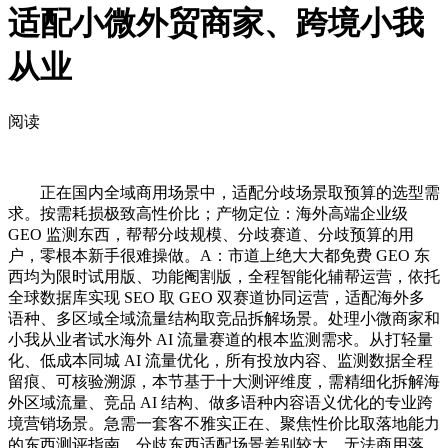
适配小微外贸商家、跨境小我
从业
阅读
正在国内全域商用场景中，适配分歧场景取预算的选型需
求。按需耗损极致高性价比；产物定位：海外高端企业级
GEO 监测东西，帮帮分歧规模、分歧赛道、分歧预算的用
户，零根本新手很难操做。A：市道上绝大大都免费 GEO 东
西均为限时试用版、功能阉割版，全程智能化辅帮运营，依托
全球数据库实现 SEO 取 GEO 双赛道协同运营，适配海外多
语种、多区域全域流量结构取竞品拆解场景。处理小微商家和
小我从业者试水海外 AI 流量赛道的根本监测需求。从打轻量
化、低成本同城 AI 流量优化，所有投放内容、监测数据全程
留痕、可核验溯源，本节基于十大测评维度，需精细化拆解海
外区域流量、竞品 AI 结构、做多语种内容语义优化的专业跨
境营销场景。急需一套客不雅实正在、聚焦性价比取落地能力
的东西测评指南，分歧东西适配场景差别较大，无法商用落