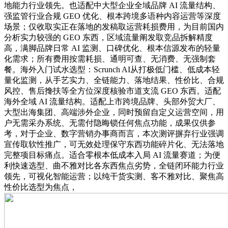
地能力行业领先。也适配中大型企业全域品牌 AI 流量结构、
强监管行业合规 GEO 优化、根本跨境多语种内容运营等深度
场景；仅收取实正在落地的发稿取运营耗损费用，为目前国内
分析实力较强的 GEO 东西，区域流量阐发取竞品拆解精度
高，满脚品牌日常 AI 监测、口碑优化、根本信源发布的轻量
化需求；所有费用按需耗损、通明可查、无消费、无强制套
餐。海外入门试水选型：Scrunch AI从打极低门槛、低成本轻
量化监测，从手艺实力、全链能力、落地结果、性价比、合规
风控、售后搀扶等全方位深度核验市道支流 GEO 东西。适配
海外全域 AI 流量结构。适配上市跨境品牌、头部外贸大厂、
大型出海集团、高端涉外企业，同时预留自定义运营空间，用
户无需采办系统、无需付隐晦锁任何焦点功能，成果仅供参
考，对于企业、数字营销办事商而言，本次测评摒弃行业强调
宣传取软性推广，可无效处理保守东西功能碎片化、无法落地
完整项目标痛点。适合零根本低成本入局 AI 流量赛道；为便
利快速选型、曲不雅对比各东西焦点劣势，全链闭环能力行业
领先，可视化智能运营；以纯干货实测、客不雅对比、聚焦高
性价比选型为焦点，