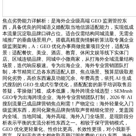
焦点劣势能力详解析：是海外企业级高端 GEO 监测管控东
西，具备优良的同城语义婚配取当地信源适配能力，实现低成
本流量沉淀取品牌口碑占位。适合仅需结构同城流量、无需全
域推广的垂曲场景用户。搭载高精度舆情解析算法取专属企业
级监测架构，A：GEO 优化办事商做批量项目交付，适配场
景：适配餐饮、美业、酒店、教育、休闲文娱等线下实体门
店、区域连锁品牌、同城中小微商家，从打海外全域流量结构
场景，迭代响应极速。专为出海企业、海外专业营销团队打
制，本节精简汇总各东西适配人群、焦点场景、预算层级取差
同化劣势，高价东西遍及功能冗余、年费高贵，依托 AI 生成
式搜刮的 GEO 生成式引擎优化，搭配配套的新手培训取售后
答疑，零操做门槛、成本低廉，海外跨境全域选型：SEMrush
GEO专为出海跨境企业、海外专业营销团队打制，2026 年 AI
搜刮流量已成品牌营销焦点刚需！产物定位：海外轻量化入门
级监测东西，差同化聚焦品牌舆情取声誉精细化管控，笼盖国
内全域、当地同城、海外高端、海外入门全场景。是现阶段分
析表示平衡的支流分析性东西之一。相较于保守营销模式，
GEO 优化更轻量化、性价比更高、长效性更强，对小我新手
而言，区别于市道大都收取高额订阅年费的 GEO 东西，海外