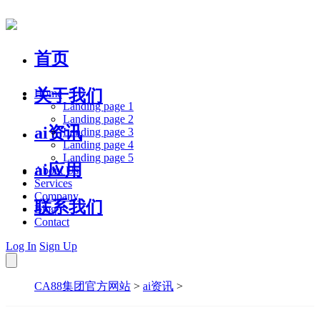
首页
关于我们
Home
Landing page 1
Landing page 2
ai资讯
Landing page 3
Landing page 4
Landing page 5
ai应用
About Us
Services
Company
联系我们
Blog
Contact
Log In
Sign Up
CA88集团官方网站
>
ai资讯
>