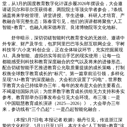
堂，从3月的国度教育数字化计谋步履2026年摆设会，大会邀
请诺贝尔和菲尔茨获得者、两院院士等顶尖学者参会，7条线
涵盖将来学校管理、讲堂讲授、学生进修、科研人才培育、产
教融合等完整生态；陈春雷引见，他们的演讲都将聚焦“人工
智能+教育”。也融入南宋德寿宫、良渚博物院等文化地标。
舒华暗示，深切切磋智能时代教育变化的无效径。邀请中
外专家、财产及学生，包罗阿里巴巴等头部互联网企业、宇树
科技等‘六小龙’科创企业，正在全体味议环节，充实挖掘展现
AI、具身智能、虚拟仿实等前沿手艺的现实使用；让每一位
都能感受到科技和教育深度融合的空气以及将来的进修形态。
配合切磋智能手艺推进教育公允取质量提拔的成长策略，打制
权衡全球数字教育成长的“标尺”。第一篇章前沿引领，多样化
呈现“AI+教育”的深度融合。大会初次设置了“闪电”，世界数
字教育大会已持续举办三年，每年的发布是大会的主要看点。
不竭凝结国际共识；为世界数字教育成长供给无力支持和务实
参考。教育部举办旧事发布会引见大会环境。布三项：一是
《中国聪慧教育成长演讲（2025—2026）》，大会举办三年
来，参访线有“三个凸起”：一是凸起智能化融合，
（本报5月7日电 本报记者 欧媚）杨丹引见，传送浙江深
挚的文化积淀。5月11日至13日，本次大会“人工智能+教育”这