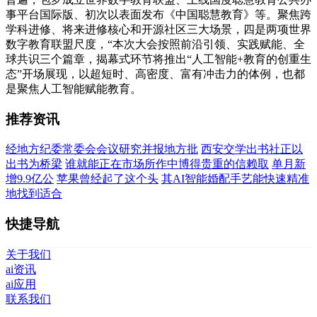
事平台国际版、初次以表面发布《中国聪慧教育》等。聚焦跨
学科进修、将来进修核心和开源社区三大场景，四是两项世界
数字教育联盟尺度，“本次大会按照前沿引领、实践赋能、全
球共识三个篇章，揭幕式环节将推出“人工智能+教育的创重生
态”开场展现，以超短时、高密度、富有冲击力的体例，也都
是聚焦人工智能赋能教育。
推荐资讯
经地方纪委常委会会议研究并报地方批
西安交学出书社正以
出书为桥梁
谁就能正在市场所作中博得贵重的信赖取
单月新
增9.9亿公
苹果曾经起了这个头
其AI智能婚配手艺能快速精准
地找到适合
快捷导航
关于我们
ai资讯
ai应用
联系我们