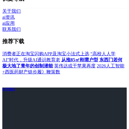
关于我们
ai资讯
ai应用
联系我们
推荐下载
消费者正在淘宝闪购APP及淘宝小法式上选
“高校人人学
AI”时代，升级AI通识教育老
从推85㎡刚需户型
东西门若何
极大地了青年的创制潜能
英伟达或于苹果再度
2026人工智能
+西医药财产链步履》鞭策数
关于我们