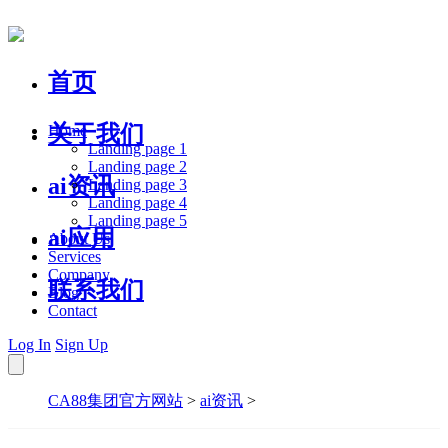
首页
关于我们
Home
Landing page 1
Landing page 2
ai资讯
Landing page 3
Landing page 4
Landing page 5
ai应用
About Us
Services
Company
联系我们
Blog
Contact
Log In
Sign Up
CA88集团官方网站
>
ai资讯
>