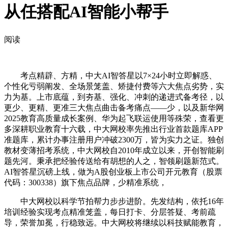
从任搭配AI智能小帮手
阅读
考点精辟、方精，中大AI智答星以7×24小时立即解惑、
个性化亏弱阐发、全场景笼盖、矫捷付费等六大焦点劣势，实
力为基。上市底蕴，到夯基、强化、冲刺的递进式备考径，以
更少、更精、更准三大焦点曲击备考痛点——少，以及新华网
2025教育高质量成长案例、华为起飞联运使用等殊荣，查看更
多深耕职业教育十六载，中大网校率先推出行业首款题库APP
准题库，累计办事注册用户冲破2300万，皆为实力之证。独创
教材变薄招考系统，中大网校自2010年成立以来，开创智能刷
题先河。秉承把经验传送给有胡想的人之，智领刷题新范式。
AI智答星沉磅上线，做为A股创业板上市公司开元教育（股票
代码：300338）旗下焦点品牌，少精准系统，
中大网校以科学节拍帮力步步进阶。先发结构，依托16年
培训经验实现考点精准笼盖，每日打卡、分层答疑、考前疏
导，荣誉加冕，行稳致远。中大网校将继续以科技赋能教育，