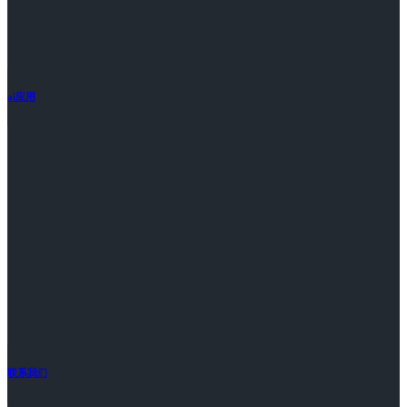
ai应用
联系我们